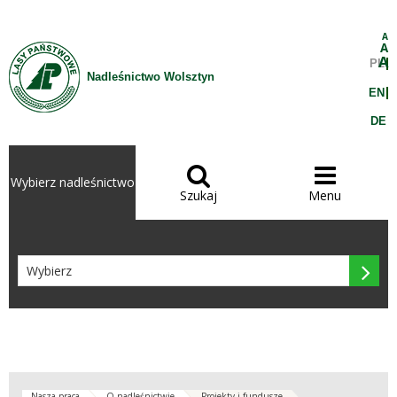
Przejdź do treści
A
A
A
PL
Nadleśnictwo Wolsztyn
EN
DE


Wybierz nadleśnictwo
Szukaj
Menu

Nasza praca
O nadleśnictwie
Projekty i fundusze