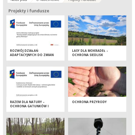
Projekty i fundusze
Projekty i fundusze
ROZWÓJ DZIAŁAŃ
LASY DLA MOKRADEŁ –
ADAPTACYJNYCH DO ZMIAN
OCHRONA SIEDLISK
KLIMATU NA TERENIE GMINY
HYDROGENICZNYCH NA
WOLSZTYN
OBSZARACH CENNYCH
PRZYRODNICZO
RAZEM DLA NATURY –
OCHRONA PRZYRODY
OCHRONA GATUNKÓW I
SIEDLISK NA TERENACH
CENNYCH PRZYRODNICZO