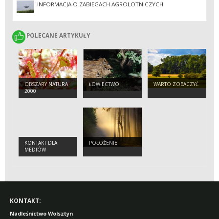
PAŃSTWOWYCH W ZIELONEJ GÓRZE
INFORMACJA O ZABIEGACH AGROLOTNICZYCH
POLECANE ARTYKUŁY
POLECANE ARTYKUŁY
OBSZARY NATURA
ŁOWIECTWO
WARTO ZOBACZYĆ
2000
KONTAKT DLA
POŁOŻENIE
MEDIÓW
KONTAKT:
Nadleśnictwo Wolsztyn