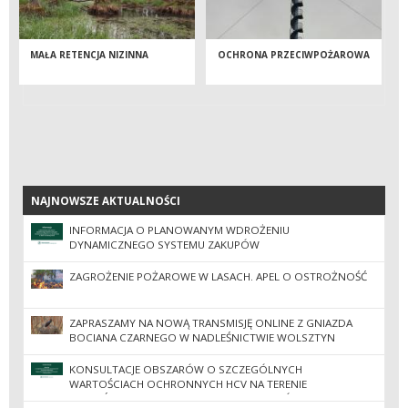
MAŁA RETENCJA NIZINNA
OCHRONA PRZECIWPOŻAROWA
NAJNOWSZE AKTUALNOŚCI
NAJNOWSZE AKTUALNOŚCI
INFORMACJA O PLANOWANYM WDROŻENIU
DYNAMICZNEGO SYSTEMU ZAKUPÓW
ZAGROŻENIE POŻAROWE W LASACH. APEL O OSTROŻNOŚĆ
ZAPRASZAMY NA NOWĄ TRANSMISJĘ ONLINE Z GNIAZDA
BOCIANA CZARNEGO W NADLEŚNICTWIE WOLSZTYN
KONSULTACJE OBSZARÓW O SZCZEGÓLNYCH
WARTOŚCIACH OCHRONNYCH HCV NA TERENIE
NADLEŚNICTW REGIONALNEJ DYREKCJI LASÓW